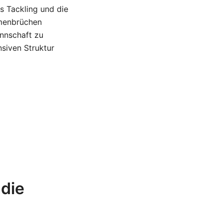
as Tackling und die
mmenbrüchen
annschaft zu
nsiven Struktur
 die