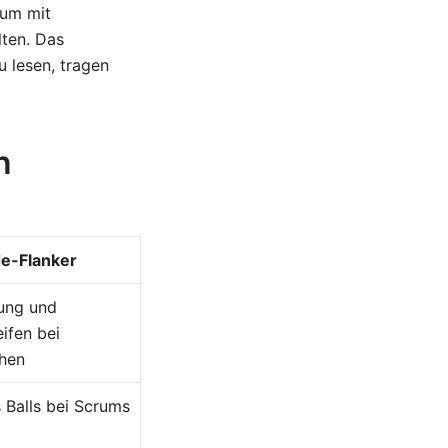
 um mit
lten. Das
u lesen, tragen
n
e-Flanker
ung und
eifen bei
hen
 Balls bei Scrums