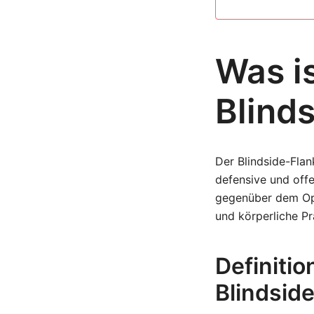
Was is
Blind
Der Blindside-Flan
defensive und offe
gegenüber dem Ope
und körperliche Pr
Definiti
Blindsid