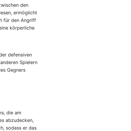
 zwischen den
lesen, ermöglicht
h für den Angriff
eine körperliche
 der defensiven
 anderen Spielern
 des Gegners
ms, die am
ldes abzudecken,
ch, sodass er das