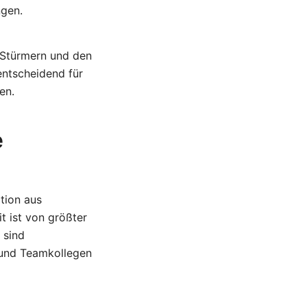
ngen.
 Stürmern und den
 entscheidend für
en.
e
tion aus
t ist von größter
 sind
 und Teamkollegen