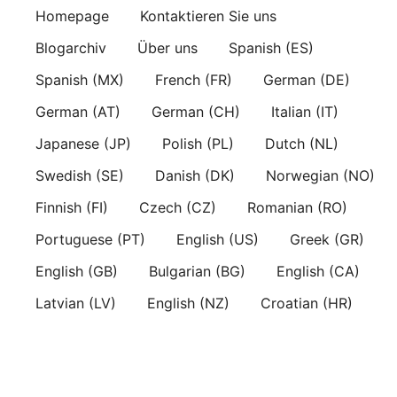
Skip
Homepage
Kontaktieren Sie uns
to
Blogarchiv
Über uns
Spanish (ES)
content
Spanish (MX)
French (FR)
German (DE)
German (AT)
German (CH)
Italian (IT)
Japanese (JP)
Polish (PL)
Dutch (NL)
Swedish (SE)
Danish (DK)
Norwegian (NO)
Finnish (FI)
Czech (CZ)
Romanian (RO)
Portuguese (PT)
English (US)
Greek (GR)
English (GB)
Bulgarian (BG)
English (CA)
Latvian (LV)
English (NZ)
Croatian (HR)