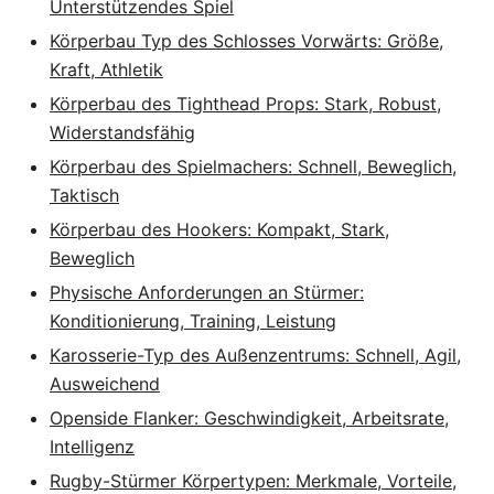
Unterstützendes Spiel
Körperbau Typ des Schlosses Vorwärts: Größe,
Kraft, Athletik
Körperbau des Tighthead Props: Stark, Robust,
Widerstandsfähig
Körperbau des Spielmachers: Schnell, Beweglich,
Taktisch
Körperbau des Hookers: Kompakt, Stark,
Beweglich
Physische Anforderungen an Stürmer:
Konditionierung, Training, Leistung
Karosserie-Typ des Außenzentrums: Schnell, Agil,
Ausweichend
Openside Flanker: Geschwindigkeit, Arbeitsrate,
Intelligenz
Rugby-Stürmer Körpertypen: Merkmale, Vorteile,