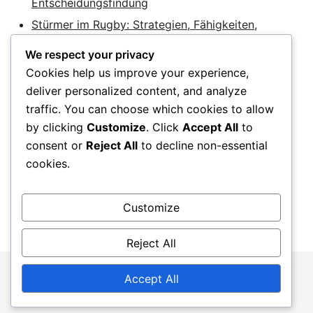
Entscheidungsfindung
Stürmer im Rugby: Strategien, Fähigkeiten,
Teamarbeit
We respect your privacy
Cookies help us improve your experience,
deliver personalized content, and analyze
Categories
traffic. You can choose which cookies to allow
by clicking
Customize
. Click
Accept All
to
Positionsspezifische Körpertypen
consent or
Reject All
to decline non-essential
Rugby-Angreifer
cookies.
Rugby-Stürmer
Customize
Reject All
© 2026 handverbrennung.de. Proudly powered by
Accept All
Botiga