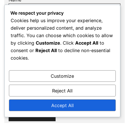
We respect your privacy
Cookies help us improve your experience,
deliver personalized content, and analyze
Email
*
traffic. You can choose which cookies to allow
by clicking
Customize
. Click
Accept All
to
consent or
Reject All
to decline non-essential
cookies.
Website
Customize
Save my name, email, and website in this
Reject All
browser for the next time I comment.
Accept All